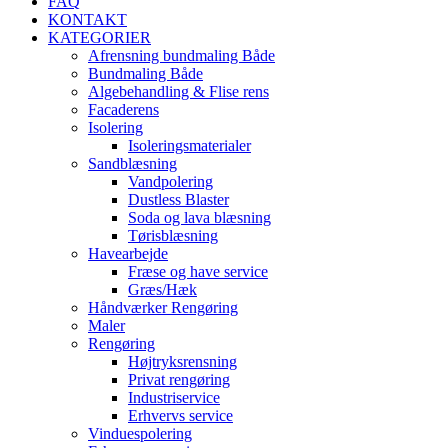
FAQ
KONTAKT
KATEGORIER
Afrensning bundmaling Både
Bundmaling Både
Algebehandling & Flise rens
Facaderens
Isolering
Isoleringsmaterialer
Sandblæsning
Vandpolering
Dustless Blaster
Soda og lava blæsning
Tørisblæsning
Havearbejde
Fræse og have service
Græs/Hæk
Håndværker Rengøring
Maler
Rengøring
Højtryksrensning
Privat rengøring
Industriservice
Erhvervs service
Vinduespolering