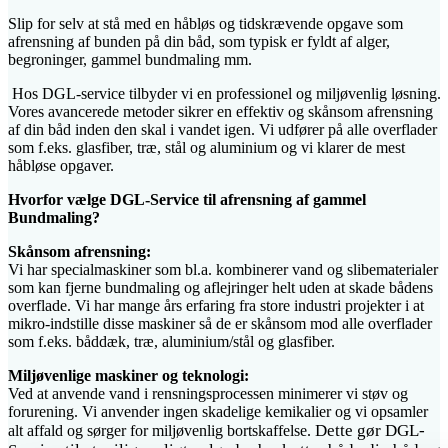
Slip for selv at stå med en håbløs og tidskrævende opgave som
afrensning af bunden på din båd, som typisk er fyldt af alger,
begroninger, gammel bundmaling mm.
Hos DGL-service tilbyder vi en professionel og miljøvenlig løsning.
Vores avancerede metoder sikrer en effektiv og skånsom afrensning
af din båd inden den skal i vandet igen. Vi udfører på alle overflader
som f.eks. glasfiber, træ, stål og aluminium og vi klarer de mest
håbløse opgaver.
Hvorfor vælge
DGL-Service
til afrensning af gammel
Bundmaling?
Skånsom afrensning:
Vi har specialmaskiner som bl.a. kombinerer vand og slibematerialer
som kan fjerne bundmaling og aflejringer helt uden at skade bådens
overflade. Vi har mange års erfaring fra store industri projekter i at
mikro-indstille disse maskiner så de er skånsom mod alle overflader
som f.eks. båddæk, træ, aluminium/stål og glasfiber.
Miljøvenlige maskiner og teknologi:
Ved at anvende vand i rensningsprocessen minimerer vi støv og
forurening. Vi anvender ingen skadelige kemikalier og vi opsamler
Dette gør DGL-
alt affald og sørger for miljøvenlig bortskaffelse.