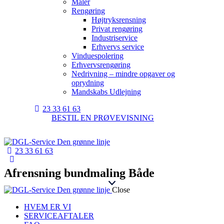
Maler
Rengøring
Højtryksrensning
Privat rengøring
Industriservice
Erhvervs service
Vinduespolering
Erhvervsrengøring
Nedrivning – mindre opgaver og
oprydning
Mandskabs Udlejning
23 33 61 63
BESTIL EN PRØVEVISNING
23 33 61 63
Afrensning bundmaling Både
Close
HVEM ER VI
SERVICEAFTALER