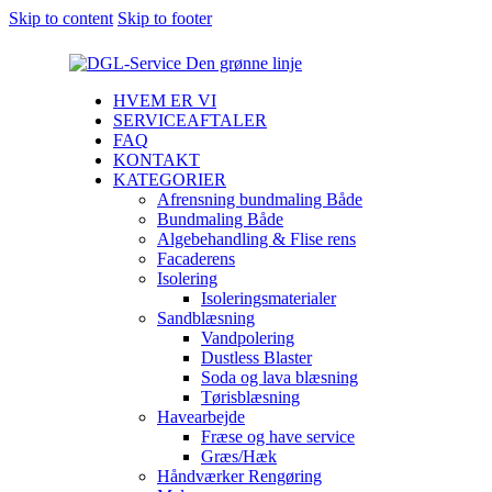
Skip to content
Skip to footer
HVEM ER VI
SERVICEAFTALER
FAQ
KONTAKT
KATEGORIER
Afrensning bundmaling Både
Bundmaling Både
Algebehandling & Flise rens
Facaderens
Isolering
Isoleringsmaterialer
Sandblæsning
Vandpolering
Dustless Blaster
Soda og lava blæsning
Tørisblæsning
Havearbejde
Fræse og have service
Græs/Hæk
Håndværker Rengøring