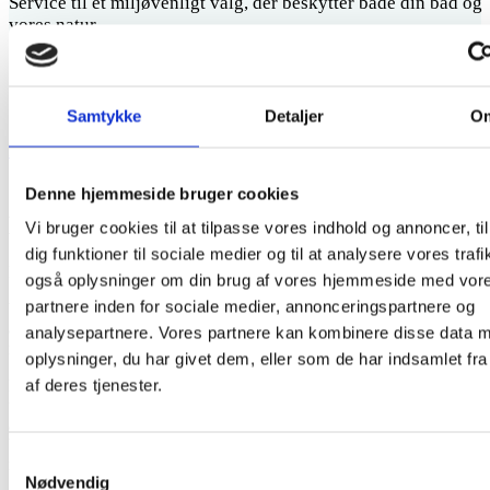
Service til et miljøvenligt valg, der beskytter både din båd og
vores natur.
Samtykke
Detaljer
O
Det er billigere end du tror - få et overslag nu
Denne hjemmeside bruger cookies
Mange års erfaring og præcision
Vi bruger cookies til at tilpasse vores indhold og annoncer, til
dig funktioner til sociale medier og til at analysere vores trafi
Professionel bundrensning og klargøring til ny bundmaling
også oplysninger om din brug af vores hjemmeside med vor
partnere inden for sociale medier, annonceringspartnere og
Vi har mange års erfaring og vi ved præcis, hvor meget tryk der skal
anvendes på vores special-maskiner for at sikre, at vi kun fjerner den
analysepartnere. Vores partnere kan kombinere disse data 
nødvendige maling uden at beskadige underlag og underskrog.
oplysninger, du har givet dem, eller som de har indsamlet fra
af deres tjenester.
Med vores ekspertise kan vi også tilbyde total rengøring af din båds
udvendige båddæk. Ved at finjustere kan vi fjerne skidt, alger og
andre belægninger uden at beskadige overfladen. Dette sikrer, at din
båd ikke kun er klar til ny bundmaling, men at du samtidig kan spare
Samtykkevalg
mange timers rengøring.
Nødvendig