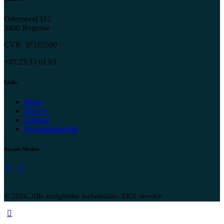
Odensevej 112
5400 Bogense
CVR 37185590
+45 23 33 61 63
Links
Hjem
Om Os
Kontakt
Persondatapolitik
Sociale Medier
© 2026. Alle rettigheder forbeholdes. DGL service