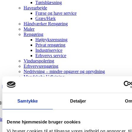
Tørisblæsning
Havearbejde
Fræse og have service
Græs/Hæk
Håndværker Rengøring
Maler
Rengøring
Højtryksrensning
Privat rengøring
Industriservice
Erhvervs service
Vinduespolering
Erhvervsrengøring
Nedrivning – mindre opgaver og oprydning
Mandskabs Udlejning
Samtykke
Detaljer
O
Have a Project?
info@website.com
Denne hjemmeside bruger cookies
Vi bruger cookies til at tilpasse vores indhold og annoncer, til