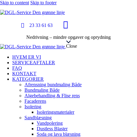
Skip to content
Skip to footer
23 33 61 63
Nedrivning – mindre opgaver og oprydning
Close
HVEM ER VI
SERVICEAFTALER
FAQ
KONTAKT
KATEGORIER
Afrensning bundmaling Både
Bundmaling Både
Algebehandling & Flise rens
Facaderens
Isolering
Isoleringsmaterialer
Sandblæsning
Vandpolering
Dustless Blaster
Soda og lava blæsning