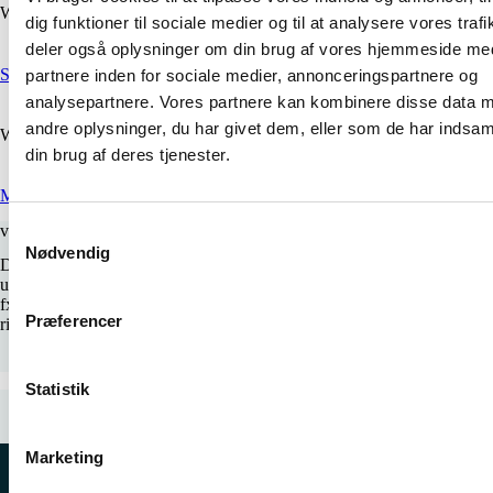
Want to Work with Us?
dig funktioner til sociale medier og til at analysere vores trafi
deler også oplysninger om din brug af vores hjemmeside me
Send Brief
partnere inden for sociale medier, annonceringspartnere og
analysepartnere. Vores partnere kan kombinere disse data 
andre oplysninger, du har givet dem, eller som de har indsaml
Want an Appointment?
din brug af deres tjenester.
Make One
vi udføre mindre Nedrivnings opgaver
S
Nødvendig
a
DGL udføre også mindre nedrivnings opgaver. det vil sige vi har ikke
m
udstyr til de helt store opgaver man kan sagtens være behjælpelig med
fx sidst oprydning efter nedrivning eller lever mandskab til opgaven.
t
Præferencer
ring eller skriv for mere info her om
y
k
k
Statistik
e
FÅ ET TILBUD
v
Marketing
a