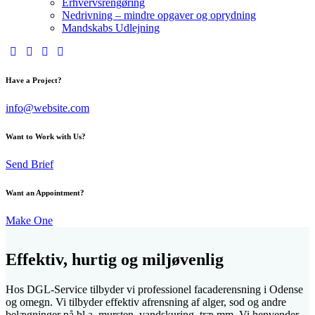
Erhvervsrengøring
Nedrivning – mindre opgaver og oprydning
Mandskabs Udlejning
Have a Project?
info@website.com
Want to Work with Us?
Send Brief
Want an Appointment?
Make One
Effektiv, hurtig og miljøvenlig
Hos DGL-Service tilbyder vi professionel facaderensning i Odense
og omegn. Vi tilbyder effektiv afrensning af alger, sod og andre
belægninger på bl.a. mursten, vandskuring, træ mm. Vi henvender