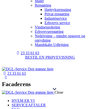
Maler
Rengøring
Højtryksrensning
Privat rengøring
Industriservice
Erhvervs service
Vinduespolering
Erhvervsrengøring
Nedrivning – mindre opgaver og
oprydning
Mandskabs Udlejning
23 33 61 63
BESTIL EN PRØVEVISNING
23 33 61 63
Facaderens
Close
HVEM ER VI
SERVICEAFTALER