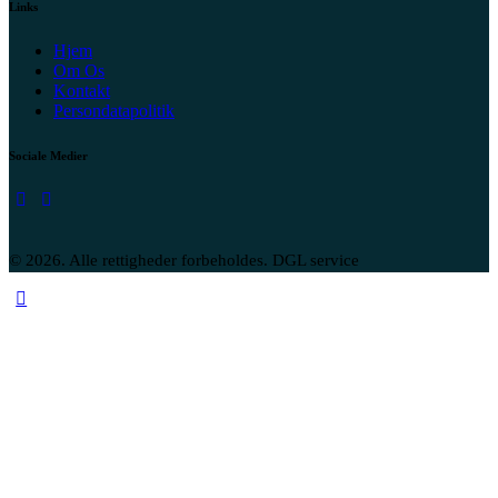
Links
Hjem
Om Os
Kontakt
Persondatapolitik
Sociale Medier
© 2026. Alle rettigheder forbeholdes. DGL service