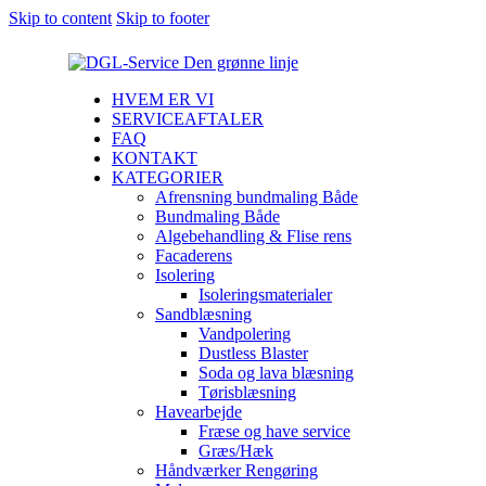
Skip to content
Skip to footer
HVEM ER VI
SERVICEAFTALER
FAQ
KONTAKT
KATEGORIER
Afrensning bundmaling Både
Bundmaling Både
Algebehandling & Flise rens
Facaderens
Isolering
Isoleringsmaterialer
Sandblæsning
Vandpolering
Dustless Blaster
Soda og lava blæsning
Tørisblæsning
Havearbejde
Fræse og have service
Græs/Hæk
Håndværker Rengøring