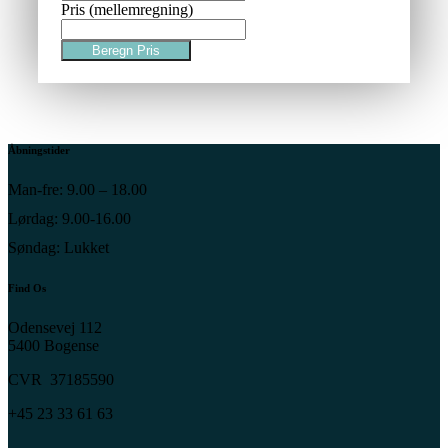
Pris (mellemregning)
Beregn Pris
Åbningstider
Man-fre: 9.00 – 18.00
Lørdag: 9.00-16.00
Søndag: Lukket
Find Os
Odensevej 112
5400 Bogense
CVR 37185590
+45 23 33 61 63