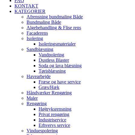
FAQ
KONTAKT
KATEGORIER
Afrensning bundmaling Både
Bundmaling Både
Algebehandling & Flise rens
Facaderens
Isolering
Isoleringsmaterialer
Sandblæsning
Vandpolering
Dustless Blaster
Soda og lava blæsning
Tørisblæsning
Havearbejde
Fræse og have service
Græs/Hæk
Håndværker Rengøring
Maler
Rengøring
Højtryksrensning
Privat rengøring
Industriservice
Erhvervs service
Vinduespolering