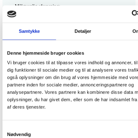
Miljøvenlig afrensning:
Vi bruger miljøvenlige produkter og metoder, der både skåner
bygninger og miljøet.
Professionel og effektiv:
Vores team er veluddannet og vi garanterer en høj kvalitet af
Samtykke
Detaljer
O
vores arbejde hver gang. Vi har de bedste maskiner og er
specialister i at indstille dem, derved sikrer vi perfekt og
skånsom afrensning. Vi arbejder hurtigt og effektivt uden
unødig ventetid.
Denne hjemmeside bruger cookies
Erfarne fagfolk:
Vi har mange års erfaring i branchen bl.a. som underafdeling i
Vi bruger cookies til at tilpasse vores indhold og annoncer, til
Nordfyns Industri ved vi, hvad der skal til for at opnå de
dig funktioner til sociale medier og til at analysere vores trafi
bedste resultater.
også oplysninger om din brug af vores hjemmeside med vor
Attraktive Priser:
Vi tilbyder fornuftige priser uden at gå på kompromis med
partnere inden for sociale medier, annonceringspartnere og
service og kvalitet.
analysepartnere. Vores partnere kan kombinere disse data 
Vi vurderer først opgaven:
oplysninger, du har givet dem, eller som de har indsamlet fra
En af vores eksperter kommer ud og vurderer din facade og
behov, så vi kan planlægge den bedste fremgangsmåde.
af deres tjenester.
Det behøver ikke at være dyrt at få en professionel og
Samtykkevalg
miljøvenlig facaderensning.
Nødvendig