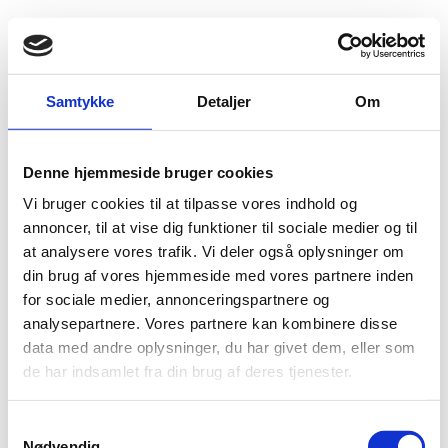
HVEM ER VI
SERVICEAFTALER
Samtykke
Detaljer
Om
FAQ
KONTAKT
KATEGORIER
Afrensning bundmaling Både
Denne hjemmeside bruger cookies
Bundmaling Både
Algebehandling & Flise rens
Vi bruger cookies til at tilpasse vores indhold og
Facaderens
annoncer, til at vise dig funktioner til sociale medier og til
Isolering
at analysere vores trafik. Vi deler også oplysninger om
Isoleringsmaterialer
Sandblæsning
din brug af vores hjemmeside med vores partnere inden
Vandpolering
for sociale medier, annonceringspartnere og
Dustless Blaster
analysepartnere. Vores partnere kan kombinere disse
Soda og lava blæsning
Tørisblæsning
data med andre oplysninger, du har givet dem, eller som
Havearbejde
de har indsamlet fra din brug af deres tjenester.
Fræse og have service
Græs/Hæk
Håndværker Rengøring
Samtykkevalg
Maler
Nødvendig