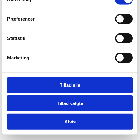
Rengøring
Højtryksrensning
Privat rengøring
Industriservice
Præferencer
Erhvervs service
Vinduespolering
Erhvervsrengøring
Statistik
Nedrivning – mindre opgaver og
oprydning
Mandskabs Udlejning
Marketing
23 33 61 63
BESTIL EN PRØVEVISNING
Tillad alle
23 33 61 63
Header Default
Tillad valgte
Afvis